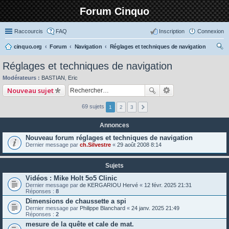
Forum Cinquo
Raccourcis
FAQ
Inscription
Connexion
cinquo.org
Forum
Navigation
Réglages et techniques de navigation
ec
Réglages et techniques de navigation
her
Modérateurs :
BASTIAN
,
Eric
ch
Nouveau sujet
er
69 sujets
1
2
3
Annonces
Nouveau forum réglages et techniques de navigation
Dernier message par
ch.Silvestre
«
29 août 2008 8:14
Sujets
Vidéos : Mike Holt 5o5 Clinic
Dernier message par
de KERGARIOU Hervé
«
12 févr. 2025 21:31
Réponses :
8
Dimensions de chaussette a spi
Dernier message par
Philippe Blanchard
«
24 janv. 2025 21:49
Réponses :
2
mesure de la quête et cale de mat.