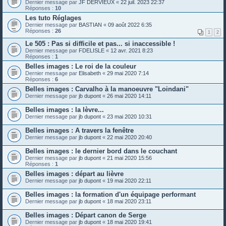
Dernier message par
JF DERVIEUX
«
22 juil. 2023 22:37
Réponses :
10
Les tuto Réglages
Dernier message par
BASTIAN
«
09 août 2022 6:35
Réponses :
26
1
2
Le 505 : Pas si difficile et pas... si inaccessible !
Dernier message par
FDELISLE
«
12 avr. 2021 8:23
Réponses :
1
Belles images : Le roi de la couleur
Dernier message par
Elisabeth
«
29 mai 2020 7:14
Réponses :
6
Belles images : Carvalho à la manoeuvre "Loindani"
Dernier message par
jb dupont
«
26 mai 2020 14:11
Belles images : la lèvre...
Dernier message par
jb dupont
«
23 mai 2020 10:31
Belles images : A travers la fenêtre
Dernier message par
jb dupont
«
22 mai 2020 20:40
Belles images : le dernier bord dans le couchant
Dernier message par
jb dupont
«
21 mai 2020 15:56
Réponses :
1
Belles images : départ au lièvre
Dernier message par
jb dupont
«
19 mai 2020 22:11
Belles images : la formation d'un équipage performant
Dernier message par
jb dupont
«
18 mai 2020 23:11
Belles images : Départ canon de Serge
Dernier message par
jb dupont
«
18 mai 2020 19:41