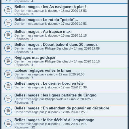
Réponses :
4
Belles images : les As naviguent à plat !
Dernier message par
jb dupont
«
18 mai 2020 16:53
Réponses :
2
Belles images : Le roi du "petole"...
Dernier message par
jb dupont
«
17 mai 2020 10:53
Belles images : Au trapèze maxi
Dernier message par
jb dupont
«
15 mai 2020 15:18
Réponses :
2
Belles images : Départ babord dans 20 noeuds
Dernier message par
Philippe Blanchard
«
14 mai 2020 17:09
Réponses :
4
Réglages mat goldspar
Dernier message par
Philippe Blanchard
«
14 mai 2020 16:18
Réponses :
4
tableau réglages voiles le bihan
Dernier message par
xavierb
«
12 mai 2020 20:53
Réponses :
7
Belles images : Le dernier bord en tête
Dernier message par
jb dupont
«
12 mai 2020 20:39
Belles images : les lignes parfaites du Cinquo
Dernier message par
Philippe Wolff
«
12 mai 2020 18:58
Réponses :
4
Belles images : En attendant de pouvoir en découdre
Dernier message par
jb dupont
«
12 mai 2020 11:55
Belles images : le foc déchiré à l'empannage
Dernier message par
jb dupont
«
12 mai 2020 11:15
Réponses :
12