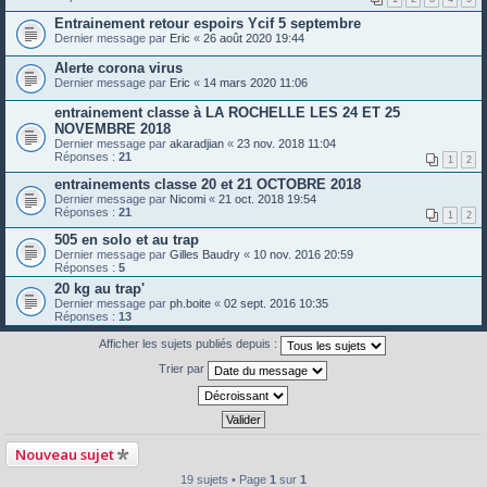
Entrainement retour espoirs Ycif 5 septembre
Dernier message par
Eric
«
26 août 2020 19:44
Alerte corona virus
Dernier message par
Eric
«
14 mars 2020 11:06
entrainement classe à LA ROCHELLE LES 24 ET 25
NOVEMBRE 2018
Dernier message par
akaradjian
«
23 nov. 2018 11:04
Réponses :
21
1
2
entrainements classe 20 et 21 OCTOBRE 2018
Dernier message par
Nicomi
«
21 oct. 2018 19:54
Réponses :
21
1
2
505 en solo et au trap
Dernier message par
Gilles Baudry
«
10 nov. 2016 20:59
Réponses :
5
20 kg au trap'
Dernier message par
ph.boite
«
02 sept. 2016 10:35
Réponses :
13
Afficher les sujets publiés depuis :
Trier par
Nouveau sujet
19 sujets • Page
1
sur
1