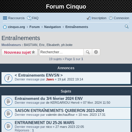
Forum Cinquo
Raccourcis
FAQ
Inscription
Connexion
cinquo.org
Forum
Navigation
Entraînements
ec
Entraînements
her
Modérateurs :
BASTIAN
,
Eric
,
Elisabeth
,
ph.boite
ch
Nouveau sujet
er
19 sujets • Page
1
sur
1
Annonces
< Entrainements ENVSN >
Dernier message par
Jaws
«
19 juil. 2022 19:14
Sujets
Entrainement du 3/4 février 2024 ENV
Dernier message par
de KERGARIOU Hervé
«
07 févr. 2024 11:50
SAISON ENTRAÎNEMENTS QUIBERON 2023-2024
Dernier message par
valentin dechauffour
«
10 nov. 2023 17:31
ENTRAINEMENT DU 25-26 MARS
Dernier message par
nico
«
27 mars 2023 22:05
Réponses :
1