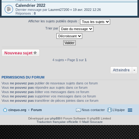
Calendrier 2022
Dernier message par
Laurent27200
«
19 avr. 2022 12:26
Réponses :
8
Afficher les sujets publiés depuis :
Trier par
Nouveau sujet
4 sujets • Page
1
sur
1
Atteindre
PERMISSIONS DU FORUM
Vous
ne pouvez pas
publier de nouveaux sujets dans ce forum
Vous
ne pouvez pas
répondre aux sujets dans ce forum
Vous
ne pouvez pas
éditer vos messages dans ce forum
Vous
ne pouvez pas
supprimer vos messages dans ce forum
Vous
ne pouvez pas
transférer de pièces jointes dans ce forum
cinquo.org
Forum
Nous contacter
L’équipe
Développé par
phpBB
® Forum Software © phpBB Limited
Traduction française officielle
©
Maël Soucaze