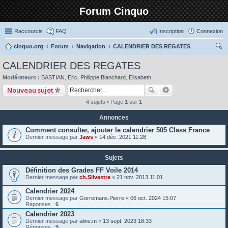
Forum Cinquo
Raccourcis
FAQ
Inscription
Connexion
cinquo.org
Forum
Navigation
CALENDRIER DES REGATES
ec
CALENDRIER DES REGATES
her
Modérateurs :
BASTIAN
,
Eric
,
Philippe Blanchard
,
Elisabeth
ch
Nouveau sujet
er
4 sujets • Page
1
sur
1
Annonces
Comment consulter, ajouter le calendrier 505 Class France
Dernier message par
Jaws
«
14 déc. 2021 11:28
Sujets
Définition des Grades FF Voile 2014
Dernier message par
ch.Silvestre
«
21 nov. 2013 11:01
Calendrier 2024
Dernier message par
Gorremans.Pierre
«
06 oct. 2024 15:07
Réponses :
6
Calendrier 2023
Dernier message par
aline.m
«
13 sept. 2023 18:33
Réponses :
9