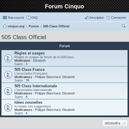
Forum Cinquo
Raccourcis
FAQ
Inscription
Connexion
cinquo.org
Forum
505 Class Officiel
ec
505 Class Officiel
her
Forum
ch
Règles et usages
er
Règles et usages du forum de la 505Class.
Modérateur :
Elisabeth
Sujets :
3
505 Class France
L'association Française
Modérateurs :
Philippe Blanchard
,
Elisabeth
Sujets :
76
505 Class Internationale
L'association internationale
Modérateurs :
Philippe Blanchard
,
Elisabeth
Sujets :
4
Idées nouvelles
Ici toutes vos suggestions.
Modérateurs :
Philippe Blanchard
,
Elisabeth
Sujets :
4
Atteindre