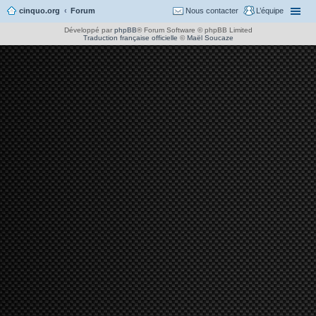
cinquo.org
Forum
Nous contacter
L’équipe
Développé par
phpBB
® Forum Software © phpBB Limited
Traduction française officielle
©
Maël Soucaze