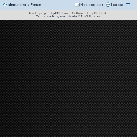
cinquo.org
Forum
Nous contacter
L’équipe
Développé par
phpBB
® Forum Software © phpBB Limited
Traduction française officielle
©
Maël Soucaze