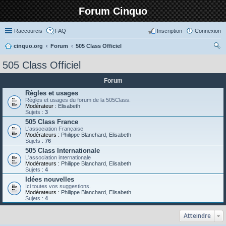
Forum Cinquo
Raccourcis
FAQ
Inscription
Connexion
cinquo.org
Forum
505 Class Officiel
ec
505 Class Officiel
her
Forum
ch
Règles et usages
er
Règles et usages du forum de la 505Class.
Modérateur :
Elisabeth
Sujets :
3
505 Class France
L'association Française
Modérateurs :
Philippe Blanchard
,
Elisabeth
Sujets :
76
505 Class Internationale
L'association internationale
Modérateurs :
Philippe Blanchard
,
Elisabeth
Sujets :
4
Idées nouvelles
Ici toutes vos suggestions.
Modérateurs :
Philippe Blanchard
,
Elisabeth
Sujets :
4
Atteindre