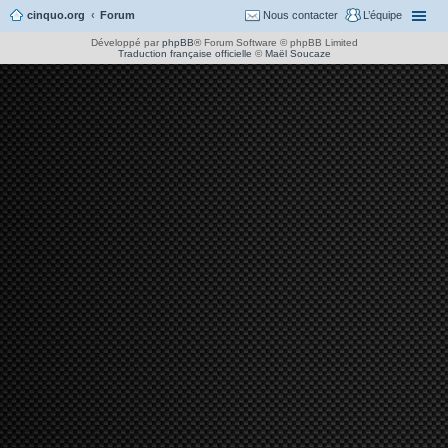
cinquo.org
Forum
Nous contacter
L’équipe
Développé par
phpBB
® Forum Software © phpBB Limited
Traduction française officielle
©
Maël Soucaze