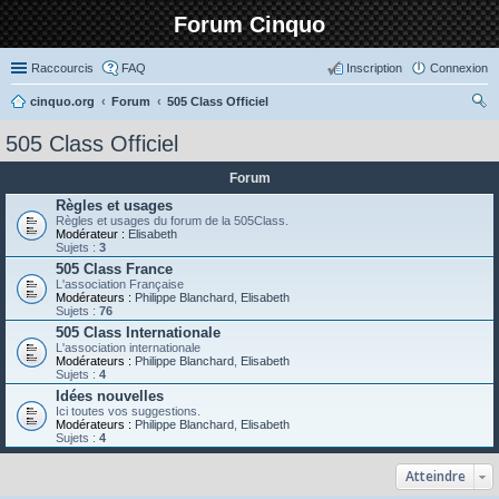
Forum Cinquo
Raccourcis
FAQ
Inscription
Connexion
cinquo.org
Forum
505 Class Officiel
ec
505 Class Officiel
her
Forum
ch
Règles et usages
er
Règles et usages du forum de la 505Class.
Modérateur :
Elisabeth
Sujets :
3
505 Class France
L'association Française
Modérateurs :
Philippe Blanchard
,
Elisabeth
Sujets :
76
505 Class Internationale
L'association internationale
Modérateurs :
Philippe Blanchard
,
Elisabeth
Sujets :
4
Idées nouvelles
Ici toutes vos suggestions.
Modérateurs :
Philippe Blanchard
,
Elisabeth
Sujets :
4
Atteindre