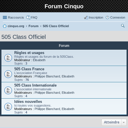
Forum Cinquo
Raccourcis
FAQ
Inscription
Connexion
cinquo.org
Forum
505 Class Officiel
ec
505 Class Officiel
her
Forum
ch
Règles et usages
er
Règles et usages du forum de la 505Class.
Modérateur :
Elisabeth
Sujets :
3
505 Class France
L'association Française
Modérateurs :
Philippe Blanchard
,
Elisabeth
Sujets :
76
505 Class Internationale
L'association internationale
Modérateurs :
Philippe Blanchard
,
Elisabeth
Sujets :
4
Idées nouvelles
Ici toutes vos suggestions.
Modérateurs :
Philippe Blanchard
,
Elisabeth
Sujets :
4
Atteindre