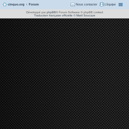
cinquo.org
Forum
Nous contacter
L’équipe
Développé par
phpBB
® Forum Software © phpBB Limited
Traduction française officielle
©
Maël Soucaze