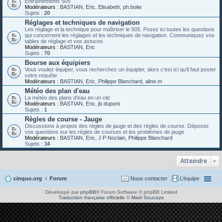
Entraînements 505
Modérateurs :
BASTIAN
,
Eric
,
Elisabeth
,
ph.boite
Sujets :
20
Réglages et techniques de navigation
Les réglage et la technique pour maîtriser le 505. Posez ici toutes les questions
qui concernent les réglages et les techniques de navigation. Communiquez vos
tables de réglage et vos astuces.
Modérateurs :
BASTIAN
,
Eric
Sujets :
70
Bourse aux équipiers
Vous voulez équiper, vous recherchez un équipier, alors c'est ici qu'il faut poster
votre requête
Modérateurs :
BASTIAN
,
Eric
,
Philippe Blanchard
,
aline.m
Météo des plan d'eau
La météo des plans d'eau en un clic
Modérateurs :
BASTIAN
,
Eric
,
jb dupont
Sujets :
1
Règles de course - Jauge
Discussions à propos des règles de jauge et des règles de course. Déposez
vos questions sur les règles de courses et les problèmes de jauge
Modérateurs :
BASTIAN
,
Eric
,
J P Noclain
,
Philippe Blanchard
Sujets :
34
Atteindre
cinquo.org
Forum
Nous contacter
L’équipe
Développé par
phpBB
® Forum Software © phpBB Limited
Traduction française officielle
©
Maël Soucaze