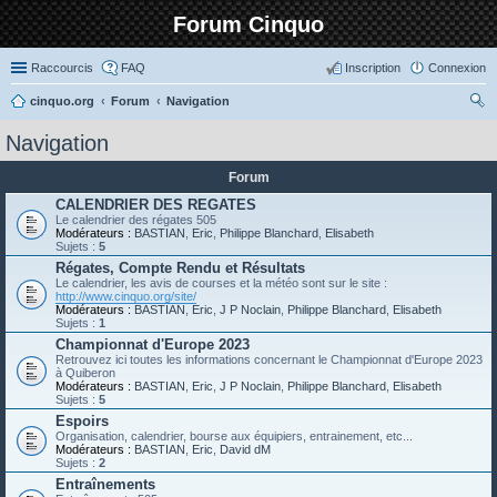
Forum Cinquo
Raccourcis
FAQ
Inscription
Connexion
cinquo.org
Forum
Navigation
ec
Navigation
her
Forum
ch
CALENDRIER DES REGATES
er
Le calendrier des régates 505
Modérateurs :
BASTIAN
,
Eric
,
Philippe Blanchard
,
Elisabeth
Sujets :
5
Régates, Compte Rendu et Résultats
Le calendrier, les avis de courses et la météo sont sur le site :
http://www.cinquo.org/site/
Modérateurs :
BASTIAN
,
Eric
,
J P Noclain
,
Philippe Blanchard
,
Elisabeth
Sujets :
1
Championnat d'Europe 2023
Retrouvez ici toutes les informations concernant le Championnat d'Europe 2023
à Quiberon
Modérateurs :
BASTIAN
,
Eric
,
J P Noclain
,
Philippe Blanchard
,
Elisabeth
Sujets :
5
Espoirs
Organisation, calendrier, bourse aux équipiers, entrainement, etc...
Modérateurs :
BASTIAN
,
Eric
,
David dM
Sujets :
2
Entraînements