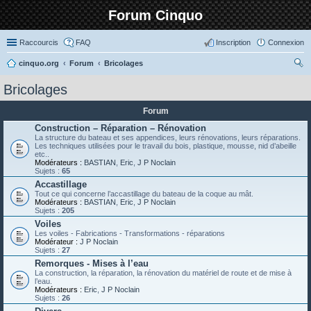
Forum Cinquo
Raccourcis
FAQ
Inscription
Connexion
cinquo.org
Forum
Bricolages
ec
Bricolages
her
Forum
ch
Construction – Réparation – Rénovation
er
La structure du bateau et ses appendices, leurs rénovations, leurs réparations.
Les techniques utilisées pour le travail du bois, plastique, mousse, nid d’abeille
etc..
Modérateurs :
BASTIAN
,
Eric
,
J P Noclain
Sujets :
65
Accastillage
Tout ce qui concerne l’accastillage du bateau de la coque au mât.
Modérateurs :
BASTIAN
,
Eric
,
J P Noclain
Sujets :
205
Voiles
Les voiles - Fabrications - Transformations - réparations
Modérateur :
J P Noclain
Sujets :
27
Remorques - Mises à l’eau
La construction, la réparation, la rénovation du matériel de route et de mise à
l’eau.
Modérateurs :
Eric
,
J P Noclain
Sujets :
26