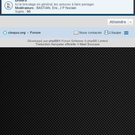
Divers
Ici le bricolage en général, les astuces à faire partager.
Modérateurs :
BASTIAN
,
Eric
,
J P Noclain
Sujets :
60
Atteindre
cinquo.org
Forum
Nous contacter
L’équipe
Développé par
phpBB
® Forum Software © phpBB Limited
Traduction française officielle
©
Maël Soucaze