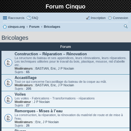
Forum Cinquo
Raccourcis
FAQ
Inscription
Connexion
cinquo.org
Forum
Bricolages
ec
Bricolages
her
Forum
ch
Construction – Réparation – Rénovation
er
La structure du bateau et ses appendices, leurs rénovations, leurs réparations.
Les techniques utilisées pour le travail du bois, plastique, mousse, nid d’abeille
etc..
Modérateurs :
BASTIAN
,
Eric
,
J P Noclain
Sujets :
65
Accastillage
Tout ce qui concerne l’accastillage du bateau de la coque au mât.
Modérateurs :
BASTIAN
,
Eric
,
J P Noclain
Sujets :
205
Voiles
Les voiles - Fabrications - Transformations - réparations
Modérateur :
J P Noclain
Sujets :
27
Remorques - Mises à l’eau
La construction, la réparation, la rénovation du matériel de route et de mise à
l’eau.
Modérateurs :
Eric
,
J P Noclain
Sujets :
26