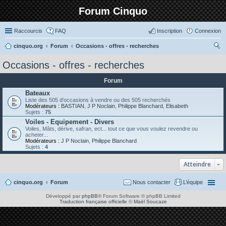
Forum Cinquo
Raccourcis
FAQ
Inscription
Connexion
cinquo.org
Forum
Occasions - offres - recherches
ec
Occasions - offres - recherches
her
Forum
ch
Bateaux
er
Liste des 505 d'occasions à vendre ou des 505 recherchés
Modérateurs :
BASTIAN
,
J P Noclain
,
Philippe Blanchard
,
Elisabeth
Sujets :
75
Voiles - Equipement - Divers
Voiles, Mâts, dérive, safran, ect... tout ce que vous voulez revendre ou
acheter...
Modérateurs :
J P Noclain
,
Philippe Blanchard
Sujets :
4
Atteindre
cinquo.org
Forum
Nous contacter
L’équipe
Développé par
phpBB
® Forum Software © phpBB Limited
Traduction française officielle
©
Maël Soucaze