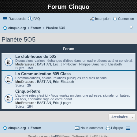
Forum Cinquo
Raccourcis
FAQ
Inscription
Connexion
cinquo.org
Forum
Planète 5O5
ec
Planète 5O5
her
Forum
ch
Le club-house du 505
er
Discussions variées, échanges d'idées dans un cadre décontracté et convivial.
Modérateurs :
BASTIAN
,
Eric
,
J P Noclain
,
Philippe Blanchard
,
Elisabeth
Sujets :
159
La Communication 505 Class
Communications, salons, relations publiques et autres actions.
Modérateurs :
BASTIAN
,
Eric
,
Elisabeth
Sujets :
25
Cinquo-Retro
L'activité rétro c'est ici - Vous voulez un plan, une adresse, signaler un bateau
en bois, connaître l'age de votre canot...
Modérateurs :
BASTIAN
,
Eric
,
jf paget
Sujets :
184
Atteindre
cinquo.org
Forum
Nous contacter
L’équipe
Développé par
phpBB
® Forum Software © phpBB Limited