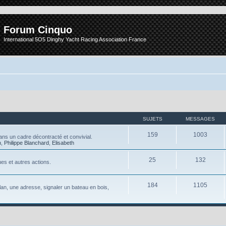
Forum Cinquo
International 5O5 Dinghy Yacht Racing Association France
SUJETS
MESSAGES
159
1003
ns un cadre décontracté et convivial.
n
,
Philippe Blanchard
,
Elisabeth
25
132
es et autres actions.
184
1105
 plan, une adresse, signaler un bateau en bois,