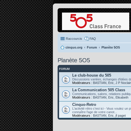
Raccourcis
FAQ
cinquo.org
Forum
Planète 5O5
Planète 5O5
FORUM
Le club-house du 505
Discussions variées, échanges d'idées da
Modérateurs :
BASTIAN
,
Eric
,
J P Noclai
La Communication 505 Class
Communications, salons, relations publiqu
Modérateurs :
BASTIAN
,
Eric
,
Elisabeth
Cinquo-Retro
L'activité rétro c'est ici - Vous voulez un
connaître l'age de votre canot...
Modérateurs :
BASTIAN
,
Eric
,
jf paget