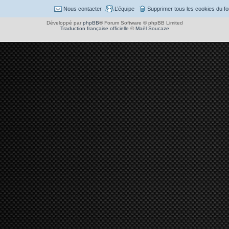
Nous contacter
L’équipe
Supprimer tous les cookies du f
Développé par
phpBB
® Forum Software © phpBB Limited
Traduction française officielle
©
Maël Soucaze