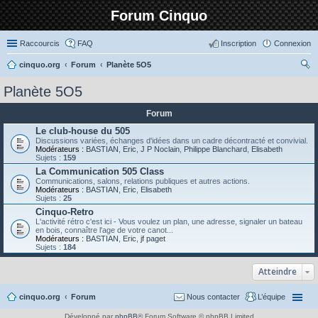
Forum Cinquo
Raccourcis
FAQ
Inscription
Connexion
cinquo.org
Forum
Planète 5O5
ec
Planète 5O5
her
Forum
ch
Le club-house du 505
er
Discussions variées, échanges d'idées dans un cadre décontracté et convivial.
Modérateurs :
BASTIAN
,
Eric
,
J P Noclain
,
Philippe Blanchard
,
Elisabeth
Sujets :
159
La Communication 505 Class
Communications, salons, relations publiques et autres actions.
Modérateurs :
BASTIAN
,
Eric
,
Elisabeth
Sujets :
25
Cinquo-Retro
L'activité rétro c'est ici - Vous voulez un plan, une adresse, signaler un bateau
en bois, connaître l'age de votre canot...
Modérateurs :
BASTIAN
,
Eric
,
jf paget
Sujets :
184
Atteindre
cinquo.org
Forum
Nous contacter
L’équipe
Développé par
phpBB
® Forum Software © phpBB Limited