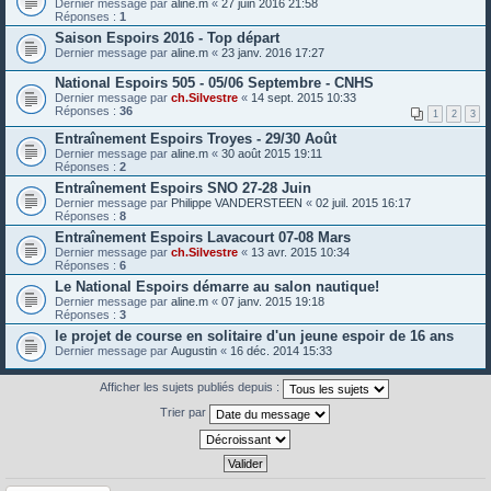
Dernier message par
aline.m
«
27 juin 2016 21:58
Réponses :
1
Dernier message par
aline.m
«
23 janv. 2016 17:27
National Espoirs 505 - 05/06 Septembre - CNHS
Dernier message par
ch.Silvestre
«
14 sept. 2015 10:33
Réponses :
36
1
2
3
Entraînement Espoirs Troyes - 29/30 Août
Dernier message par
aline.m
«
30 août 2015 19:11
Réponses :
2
Entraînement Espoirs SNO 27-28 Juin
Dernier message par
Philippe VANDERSTEEN
«
02 juil. 2015 16:17
Réponses :
8
Entraînement Espoirs Lavacourt 07-08 Mars
Dernier message par
ch.Silvestre
«
13 avr. 2015 10:34
Réponses :
6
Le National Espoirs démarre au salon nautique!
Dernier message par
aline.m
«
07 janv. 2015 19:18
Réponses :
3
le projet de course en solitaire d'un jeune espoir de 16 ans
Dernier message par
Augustin
«
16 déc. 2014 15:33
Afficher les sujets publiés depuis :
Trier par