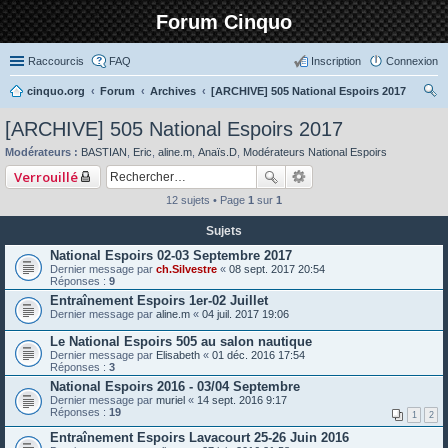
Forum Cinquo
Raccourcis
FAQ
Inscription
Connexion
cinquo.org
Forum
Archives
[ARCHIVE] 505 National Espoirs 2017
ec
[ARCHIVE] 505 National Espoirs 2017
her
Modérateurs :
BASTIAN
,
Eric
,
aline.m
,
Anaïs.D
,
Modérateurs National Espoirs
ch
Verrouillé
er
12 sujets • Page
1
sur
1
Sujets
National Espoirs 02-03 Septembre 2017
Dernier message par
ch.Silvestre
«
08 sept. 2017 20:54
Réponses :
9
Entraînement Espoirs 1er-02 Juillet
Dernier message par
aline.m
«
04 juil. 2017 19:06
Le National Espoirs 505 au salon nautique
Dernier message par
Elisabeth
«
01 déc. 2016 17:54
Réponses :
3
National Espoirs 2016 - 03/04 Septembre
Dernier message par
muriel
«
14 sept. 2016 9:17
Réponses :
19
1
2
Entraînement Espoirs Lavacourt 25-26 Juin 2016