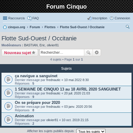
Forum Cinquo
Raccourcis
FAQ
Inscription
Connexion
cinquo.org
Forum
Flottes
Flotte Sud-Ouest / Occitanie
ec
Flotte Sud-Ouest / Occitanie
her
Modérateurs :
BASTIAN
,
Eric
,
olivier81
ch
Nouveau sujet
er
4 sujets • Page
1
sur
1
Sujets
ça navigue a sanguinet
Dernier message par
frednautic
«
10 mai 2022 8:30
Réponses :
5
1 SEMAINE DE CINQUO 13 au 18 AVRIL 2020 SANGUINET
Dernier message par
frednautic
«
20 juil. 2020 21:03
Réponses :
9
On se prépare pour 2020
Dernier message par
frednautic
«
03 janv. 2020 20:56
Réponses :
8
Animation
Dernier message par
olivier81
«
10 oct. 2019 21:15
Réponses :
2
Afficher les sujets publiés depuis :