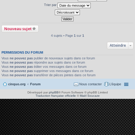
Trier par
Nouveau sujet
4 sujets • Page
1
sur
1
Atteindre
PERMISSIONS DU FORUM
Vous
ne pouvez pas
publier de nouveaux sujets dans ce forum
Vous
ne pouvez pas
répondre aux sujets dans ce forum
Vous
ne pouvez pas
éditer vos messages dans ce forum
Vous
ne pouvez pas
supprimer vos messages dans ce forum
Vous
ne pouvez pas
transférer de pièces jointes dans ce forum
cinquo.org
Forum
Nous contacter
L’équipe
Développé par
phpBB
® Forum Software © phpBB Limited
Traduction française officielle
©
Maël Soucaze