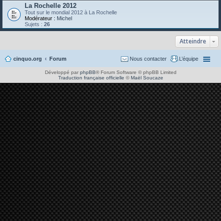
La Rochelle 2012
Tout sur le mondial 2012 à La Rochelle
Modérateur :
Michel
Sujets :
26
Atteindre
cinquo.org
Forum
Nous contacter
L’équipe
Développé par
phpBB
® Forum Software © phpBB Limited
Traduction française officielle
©
Maël Soucaze