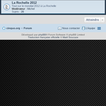
La Rochelle 2012
Tout sur le mondial 2012 à La Rochelle
Modérateur :
Michel
Sujets :
26
Atteindre
cinquo.org
Forum
Nous contacter
L’équipe
Développé par
phpBB
® Forum Software © phpBB Limited
Traduction française officielle
©
Maël Soucaze