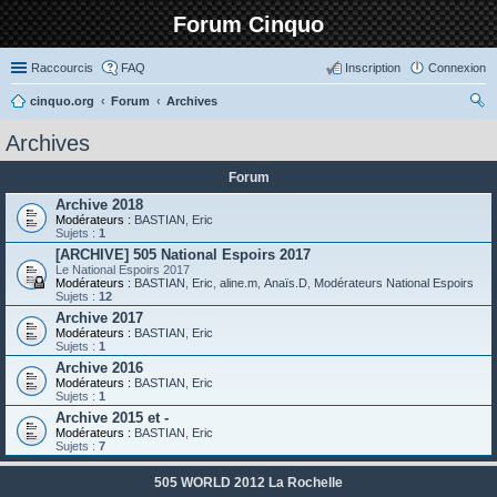
Forum Cinquo
Raccourcis
FAQ
Inscription
Connexion
cinquo.org
Forum
Archives
ec
Archives
her
Forum
ch
Archive 2018
er
Modérateurs :
BASTIAN
,
Eric
Sujets :
1
[ARCHIVE] 505 National Espoirs 2017
Le National Espoirs 2017
Modérateurs :
BASTIAN
,
Eric
,
aline.m
,
Anaïs.D
,
Modérateurs National Espoirs
Sujets :
12
Archive 2017
Modérateurs :
BASTIAN
,
Eric
Sujets :
1
Archive 2016
Modérateurs :
BASTIAN
,
Eric
Sujets :
1
Archive 2015 et -
Modérateurs :
BASTIAN
,
Eric
Sujets :
7
505 WORLD 2012 La Rochelle