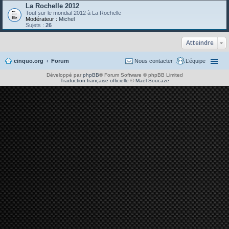
La Rochelle 2012
Tout sur le mondial 2012 à La Rochelle
Modérateur :
Michel
Sujets :
26
Atteindre
cinquo.org
Forum
Nous contacter
L’équipe
Développé par
phpBB
® Forum Software © phpBB Limited
Traduction française officielle
©
Maël Soucaze