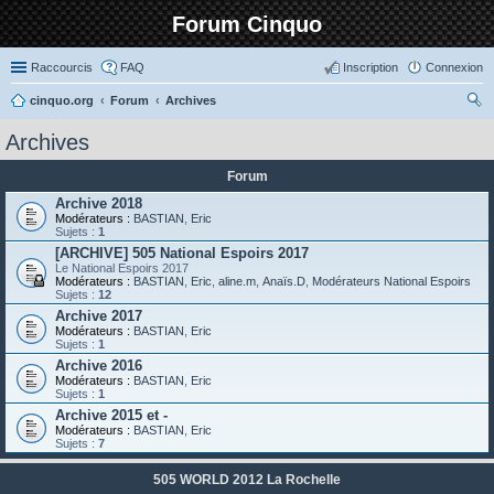
Forum Cinquo
Raccourcis
FAQ
Inscription
Connexion
cinquo.org
Forum
Archives
ec
Archives
her
Forum
ch
Archive 2018
er
Modérateurs :
BASTIAN
,
Eric
Sujets :
1
[ARCHIVE] 505 National Espoirs 2017
Le National Espoirs 2017
Modérateurs :
BASTIAN
,
Eric
,
aline.m
,
Anaïs.D
,
Modérateurs National Espoirs
Sujets :
12
Archive 2017
Modérateurs :
BASTIAN
,
Eric
Sujets :
1
Archive 2016
Modérateurs :
BASTIAN
,
Eric
Sujets :
1
Archive 2015 et -
Modérateurs :
BASTIAN
,
Eric
Sujets :
7
505 WORLD 2012 La Rochelle