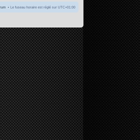
orum
Le fuseau horaire est réglé sur
UTC+01:00