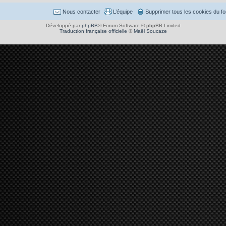
Nous contacter
L’équipe
Supprimer tous les cookies du f
Développé par
phpBB
® Forum Software © phpBB Limited
Traduction française officielle
©
Maël Soucaze