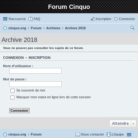
Forum Cinquo
Raccourcis
FAQ
Inscription
Connexion
cinquo.org
Forum
Archives
Archive 2018
ec
Archive 2018
her
Vous ne pouvez pas consulter les sujets de ce forum.
ch
er
CONNEXION
•
INSCRIPTION
Nom d’utilisateur :
Mot de passe :
Se souvenir de moi
Masquer mon statut en ligne lors de cette session
Atteindre
cinquo.org
Forum
Nous contacter
L’équipe