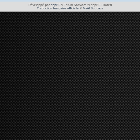
Développé par
phpBB
® Forum Software © phpBB Limited
Traduction française officielle
©
Maël Soucaze