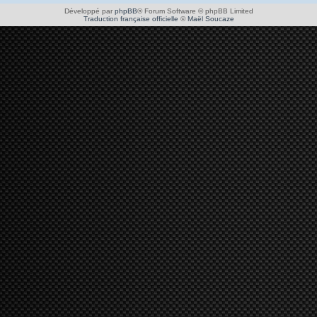
Développé par
phpBB
® Forum Software © phpBB Limited
Traduction française officielle
©
Maël Soucaze