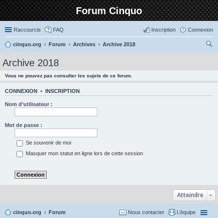
Forum Cinquo
Raccourcis
FAQ
Inscription
Connexion
cinquo.org
Forum
Archives
Archive 2018
ec
Archive 2018
her
Vous ne pouvez pas consulter les sujets de ce forum.
ch
er
CONNEXION
•
INSCRIPTION
Nom d’utilisateur :
Mot de passe :
Se souvenir de moi
Masquer mon statut en ligne lors de cette session
Atteindre
cinquo.org
Forum
Nous contacter
L’équipe