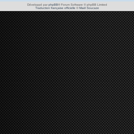
Développé par
phpBB
® Forum Software © phpBB Limited
Traduction française officielle
©
Maël Soucaze