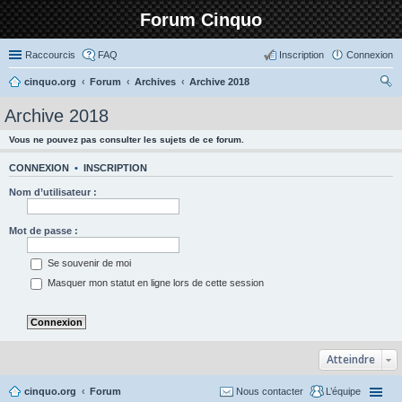
Forum Cinquo
Raccourcis
FAQ
Inscription
Connexion
cinquo.org
Forum
Archives
Archive 2018
ec
Archive 2018
her
Vous ne pouvez pas consulter les sujets de ce forum.
ch
er
CONNEXION
•
INSCRIPTION
Nom d’utilisateur :
Mot de passe :
Se souvenir de moi
Masquer mon statut en ligne lors de cette session
Atteindre
cinquo.org
Forum
Nous contacter
L’équipe