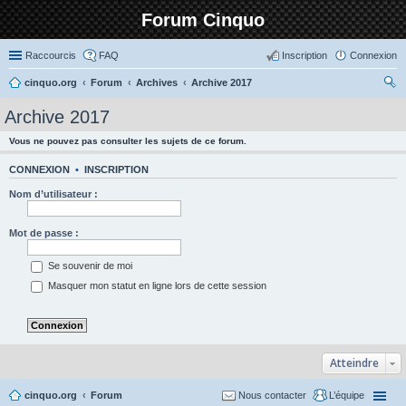
Forum Cinquo
Raccourcis
FAQ
Inscription
Connexion
cinquo.org
Forum
Archives
Archive 2017
ec
Archive 2017
her
Vous ne pouvez pas consulter les sujets de ce forum.
ch
er
CONNEXION
•
INSCRIPTION
Nom d’utilisateur :
Mot de passe :
Se souvenir de moi
Masquer mon statut en ligne lors de cette session
Atteindre
cinquo.org
Forum
Nous contacter
L’équipe