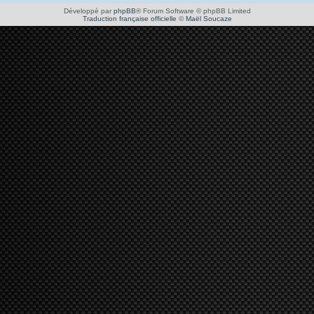
Développé par
phpBB
® Forum Software © phpBB Limited
Traduction française officielle
©
Maël Soucaze