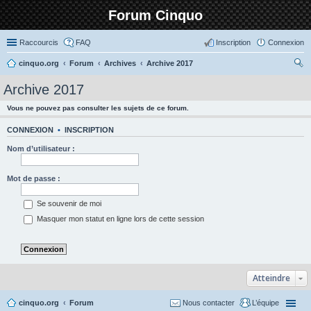
Forum Cinquo
Raccourcis
FAQ
Inscription
Connexion
cinquo.org
Forum
Archives
Archive 2017
ec
Archive 2017
her
Vous ne pouvez pas consulter les sujets de ce forum.
ch
er
CONNEXION
•
INSCRIPTION
Nom d’utilisateur :
Mot de passe :
Se souvenir de moi
Masquer mon statut en ligne lors de cette session
Atteindre
cinquo.org
Forum
Nous contacter
L’équipe