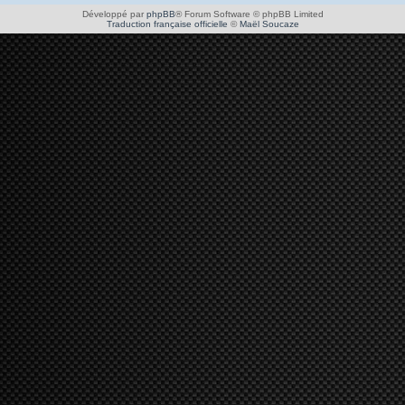
Développé par
phpBB
® Forum Software © phpBB Limited
Traduction française officielle
©
Maël Soucaze