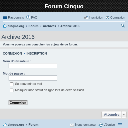
Forum Cinquo
Raccourcis
FAQ
Inscription
Connexion
cinquo.org
Forum
Archives
Archive 2016
ec
Archive 2016
her
Vous ne pouvez pas consulter les sujets de ce forum.
ch
er
CONNEXION
•
INSCRIPTION
Nom d’utilisateur :
Mot de passe :
Se souvenir de moi
Masquer mon statut en ligne lors de cette session
Atteindre
cinquo.org
Forum
Nous contacter
L’équipe