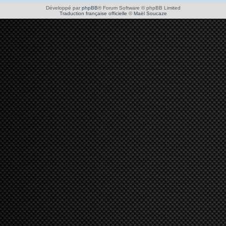
Développé par
phpBB
® Forum Software © phpBB Limited
Traduction française officielle
©
Maël Soucaze