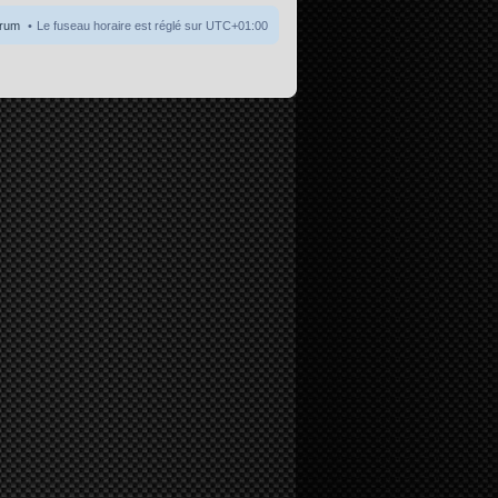
orum
Le fuseau horaire est réglé sur
UTC+01:00