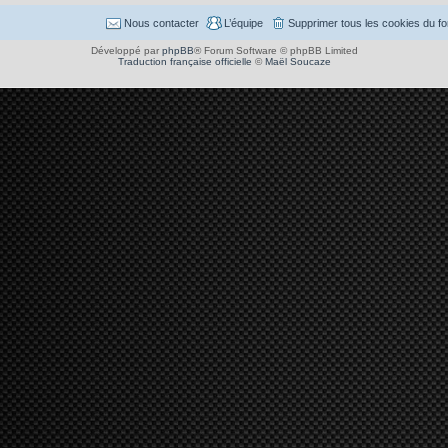
Nous contacter
L’équipe
Supprimer tous les cookies du f
Développé par
phpBB
® Forum Software © phpBB Limited
Traduction française officielle
©
Maël Soucaze