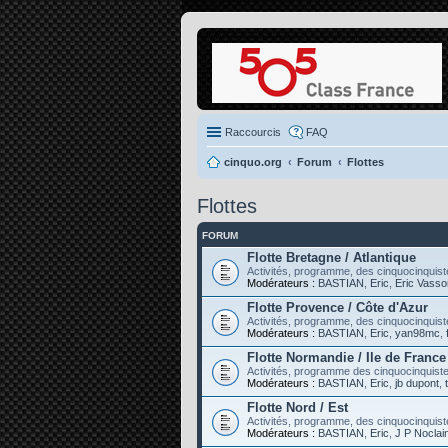
Raccourcis
FAQ
cinquo.org
Forum
Flottes
Flottes
FORUM
Flotte Bretagne / Atlantique
Activités, programme, des cinquocinquiste
Modérateurs :
BASTIAN
,
Eric
,
Eric Vasso
Flotte Provence / Côte d'Azur
Activités, programme, des cinquocinquist
Modérateurs :
BASTIAN
,
Eric
,
yan98mc
,
Flotte Normandie / Ile de France
Activités, programme des cinquocinquistes
Modérateurs :
BASTIAN
,
Eric
,
jb dupont
,
Flotte Nord / Est
Activités, programme, des cinquocinquist
Modérateurs :
BASTIAN
,
Eric
,
J P Noclai