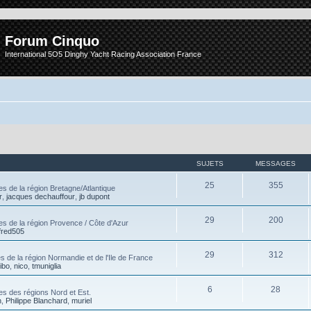
Forum Cinquo
International 5O5 Dinghy Yacht Racing Association France
SUJETS
MESSAGES
25
355
s de la région Bretagne/Atlantique
r
,
jacques dechauffour
,
jb dupont
29
200
es de la région Provence / Côte d'Azur
fred505
29
312
 de la région Normandie et de l'Ile de France
tibo
,
nico
,
tmuniglia
6
28
es des régions Nord et Est.
n
,
Philippe Blanchard
,
muriel