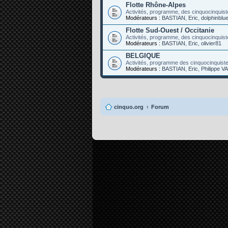
Flotte Rhône-Alpes
Activités, programme, des cinquocinquist
Modérateurs :
BASTIAN
,
Eric
,
dolphinblu
Flotte Sud-Ouest / Occitanie
Activités, programme, des cinquocinquist
Modérateurs :
BASTIAN
,
Eric
,
olivier81
BELGIQUE
Activités, programme des cinquocinquist
Modérateurs :
BASTIAN
,
Eric
,
Philippe
cinquo.org
Forum