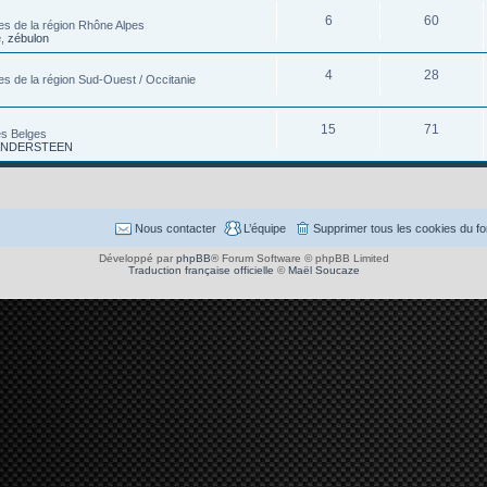
6
60
es de la région Rhône Alpes
e
,
zébulon
4
28
es de la région Sud-Ouest / Occitanie
15
71
es Belges
 VANDERSTEEN
Nous contacter
L’équipe
Supprimer tous les cookies du f
Développé par
phpBB
® Forum Software © phpBB Limited
Traduction française officielle
©
Maël Soucaze