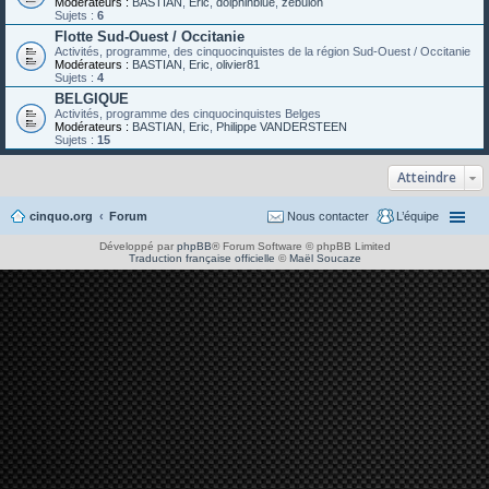
Modérateurs :
BASTIAN
,
Eric
,
dolphinblue
,
zébulon
Sujets :
6
Flotte Sud-Ouest / Occitanie
Activités, programme, des cinquocinquistes de la région Sud-Ouest / Occitanie
Modérateurs :
BASTIAN
,
Eric
,
olivier81
Sujets :
4
BELGIQUE
Activités, programme des cinquocinquistes Belges
Modérateurs :
BASTIAN
,
Eric
,
Philippe VANDERSTEEN
Sujets :
15
Atteindre
cinquo.org
Forum
Nous contacter
L’équipe
Développé par
phpBB
® Forum Software © phpBB Limited
Traduction française officielle
©
Maël Soucaze