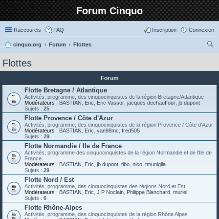
Forum Cinquo
Raccourcis
FAQ
Inscription
Connexion
cinquo.org
Forum
Flottes
ec
Flottes
her
Forum
ch
Flotte Bretagne / Atlantique
er
Activités, programme, des cinquocinquistes de la région Bretagne/Atlantique
Modérateurs :
BASTIAN
,
Eric
,
Eric Vassor
,
jacques dechauffour
,
jb dupont
Sujets :
25
Flotte Provence / Côte d'Azur
Activités, programme, des cinquocinquistes de la région Provence / Côte d'Azur
Modérateurs :
BASTIAN
,
Eric
,
yan98mc
,
fred505
Sujets :
29
Flotte Normandie / Ile de France
Activités, programme des cinquocinquistes de la région Normandie et de l'Ile de
France
Modérateurs :
BASTIAN
,
Eric
,
jb dupont
,
tibo
,
nico
,
tmuniglia
Sujets :
29
Flotte Nord / Est
Activités, programme, des cinquocinquistes des régions Nord et Est.
Modérateurs :
BASTIAN
,
Eric
,
J P Noclain
,
Philippe Blanchard
,
muriel
Sujets :
6
Flotte Rhône-Alpes
Activités, programme, des cinquocinquistes de la région Rhône Alpes