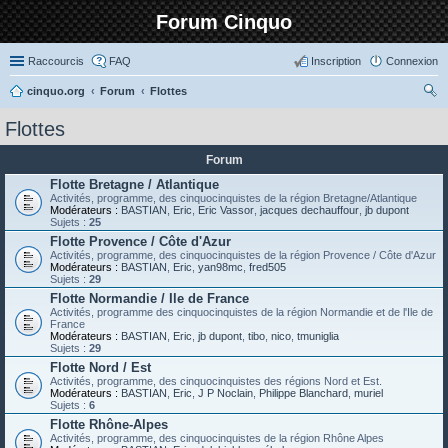
Forum Cinquo
Raccourcis
FAQ
Inscription
Connexion
cinquo.org
Forum
Flottes
ec
Flottes
her
Forum
ch
Flotte Bretagne / Atlantique
er
Activités, programme, des cinquocinquistes de la région Bretagne/Atlantique
Modérateurs :
BASTIAN
,
Eric
,
Eric Vassor
,
jacques dechauffour
,
jb dupont
Sujets :
25
Flotte Provence / Côte d'Azur
Activités, programme, des cinquocinquistes de la région Provence / Côte d'Azur
Modérateurs :
BASTIAN
,
Eric
,
yan98mc
,
fred505
Sujets :
29
Flotte Normandie / Ile de France
Activités, programme des cinquocinquistes de la région Normandie et de l'Ile de
France
Modérateurs :
BASTIAN
,
Eric
,
jb dupont
,
tibo
,
nico
,
tmuniglia
Sujets :
29
Flotte Nord / Est
Activités, programme, des cinquocinquistes des régions Nord et Est.
Modérateurs :
BASTIAN
,
Eric
,
J P Noclain
,
Philippe Blanchard
,
muriel
Sujets :
6
Flotte Rhône-Alpes
Activités, programme, des cinquocinquistes de la région Rhône Alpes