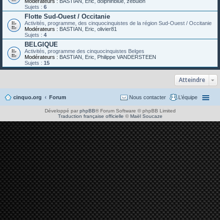
Modérateurs :
BASTIAN
,
Eric
,
dolphinblue
,
zébulon
Sujets :
6
Flotte Sud-Ouest / Occitanie
Activités, programme, des cinquocinquistes de la région Sud-Ouest / Occitanie
Modérateurs :
BASTIAN
,
Eric
,
olivier81
Sujets :
4
BELGIQUE
Activités, programme des cinquocinquistes Belges
Modérateurs :
BASTIAN
,
Eric
,
Philippe VANDERSTEEN
Sujets :
15
Atteindre
cinquo.org
Forum
Nous contacter
L’équipe
Développé par
phpBB
® Forum Software © phpBB Limited
Traduction française officielle
©
Maël Soucaze