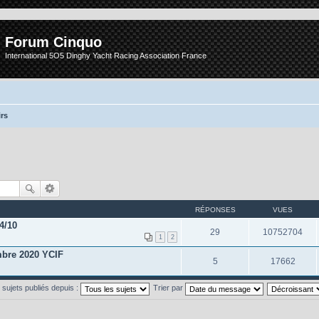
Forum Cinquo
International 5O5 Dinghy Yacht Racing Association France
rs
RÉPONSES
VUES
4/10
29
10752704
1
2
mbre 2020 YCIF
5
17662
s sujets publiés depuis :
Trier par