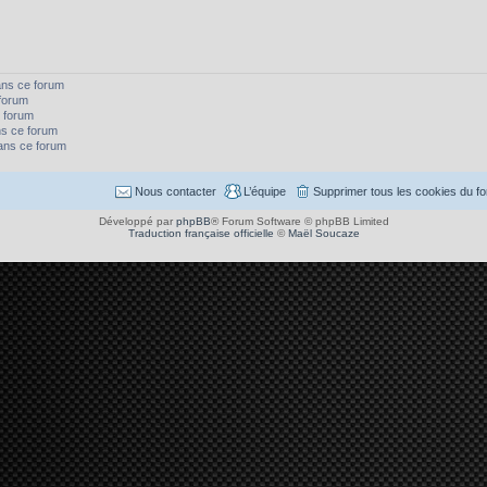
ans ce forum
forum
 forum
s ce forum
dans ce forum
Nous contacter
L’équipe
Supprimer tous les cookies du f
Développé par
phpBB
® Forum Software © phpBB Limited
Traduction française officielle
©
Maël Soucaze