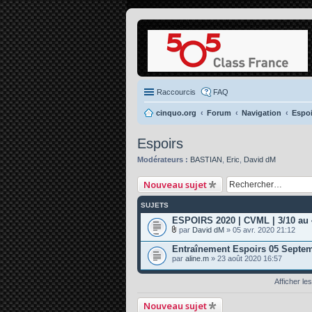
Raccourcis
FAQ
cinquo.org
Forum
Navigation
Espoi
Espoirs
Modérateurs :
BASTIAN
,
Eric
,
David dM
Nouveau sujet
SUJETS
ESPOIRS 2020 | CVML | 3/10 au 
par
David dM
» 05 avr. 2020 21:12
P
i
Entraînement Espoirs 05 Septe
è
par
aline.m
» 23 août 2020 16:57
c
e
s
Afficher le
j
o
Nouveau sujet
i
n