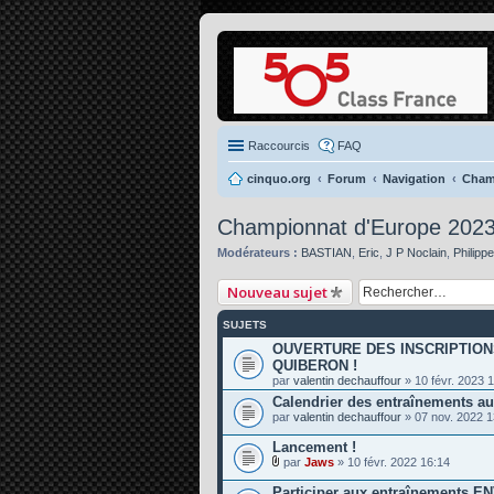
Raccourcis
FAQ
cinquo.org
Forum
Navigation
Cham
Championnat d'Europe 202
Modérateurs :
BASTIAN
,
Eric
,
J P Noclain
,
Philipp
Nouveau sujet
SUJETS
OUVERTURE DES INSCRIPTION
QUIBERON !
par
valentin dechauffour
» 10 févr. 2023 
Calendrier des entraînements a
par
valentin dechauffour
» 07 nov. 2022 1
Lancement !
par
Jaws
» 10 févr. 2022 16:14
P
i
Participer aux entraînements E