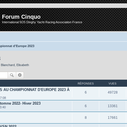
Forum Cinquo
International 5O5 Dinghy Yacht Racing Association France
pionnat d'Europe 2023
3
e Blanchard
,
Elisabeth
RÉPONSES
VUES
S AU CHAMPIONNAT D'EUROPE 2023 À
6
49728
17:08
utomne 2022- Hiver 2023
6
13361
3:40
8
17661
NVSN 2022