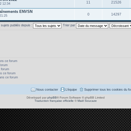
11
21526
2 12:34
traînements ENVSN
0
14297
21:25
s sujets publiés depuis :
Trier par
ans ce forum
forum
 forum
s ce forum
dans ce forum
Nous contacter
L’équipe
Supprimer tous les cookies du f
Développé par
phpBB
® Forum Software © phpBB Limited
Traduction française officielle
©
Maël Soucaze